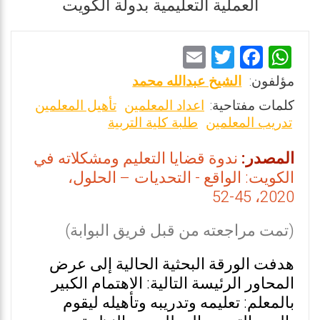
العملية التعليمية بدولة الكويت
E
T
F
W
m
wi
a
h
مؤلفون:
الشيخ عبدالله محمد
ai
tt
ce
at
كلمات مفتاحية:
اعداد المعلمين
تأهيل المعلمين
l
er
b
s
تدريب المعلمين
طلبة كلية التربية
o
A
المصدر:
ندوة قضايا التعليم ومشكلاته في
o
p
الكويت: الواقع - التحديات – الحلول،
k
p
2020، 45-52
(تمت مراجعته من قبل فريق البوابة)
هدفت الورقة البحثية الحالية إلى عرض
المحاور الرئيسة التالية: الاهتمام الكبير
بالمعلم: تعليمه وتدريبه وتأهيله ليقوم