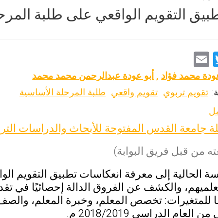
بيق التقويم الواقعي على طلبة المرح
E
T
m
wi
عودة محمد فؤاد
,
أبو عودة عبدالرحمن محمد محمد
ai
tt
:
تقويم تربوي
تقويم واقعي
طلبة المرحلة الأساسية
l
er
مل
ة جامعة القدس المفتوحة للأبحاث والدراسات الترب
ه من قبل فريق البوابة)
ة الحالية إلى معرفة انعكاسات تطبيق التقويم الو
لميهم، والكشف عن الفروق الدالة إحصائيًا في تقد
ًا للمتغيرات: تخصص المعلم، وخبرة المعلم، وال
العام الدراسي 2018/2019 م.