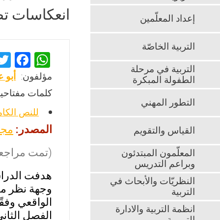
انعكاسات تط
إعداد المعلّمين
التربية الخاصّة
F
W
التربية في مرحلة
a
h
مؤلفون:
أبو 
الطفولة المبكرة
ce
at
كلمات مفتاحية
b
s
التطور المهني
للنص الكا
o
A
المصدر:
مجل
القياس والتقويم
o
p
k
p
(تمت مراجعت
المعلّمون المبتدئون
وبراعم التدريس
هدفت الدراس
النظريّات والأبحاث في
وجهة نظر مع
التربية
الواقعي وفق
انظمة التربية والادارة
الفصل الثاني من 