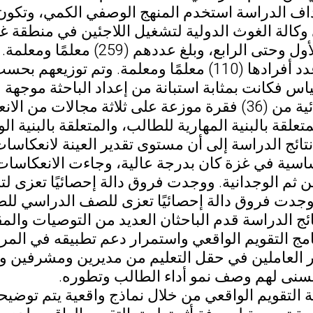
اف الدراسة استخدم المنهج الوصفي الكمي، وتكون
وكالة الغوث الدولية لتشغيل اللاجئين في منطقة غ
من الصف الأول وحتى الرابع، وب
لمة. وتم توزيعهم بحسب متغيرات الدراسة.
قياس فكانت بمثابة استبانة من إعداد الباحثة موجهة 
صورتها النهائية من (36) فقرة موزعة على ثلاثة مجال
تعلقة بالبنية المهارية للطالب، والمتعلقة بالبنية ال
ائج الدراسة إلى أن مستوى تقدير العينة لانعكاسا
اسية في غزة كان بدرجة عالية، وجاءت الانعكاسات ا
ن ثم الوجدانية. ووجدت فروق دالة إحصائيًا تعزى 
وجدت فروق دالة إحصائيًا تعزى للصف الدراسي للط
ج الدراسة قدم الباحثان العديد من التوصيات والمق
ار العاملين في حقل التعليم من مديرين ومشرفين و
يتسنى لهم وصف نمو أداء الطالب وتطوره.