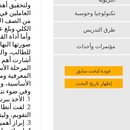
التربوية
ولتحقيق أهد
العاملين في 
تكنولوجيا وحوسبة
الكلي وبلغ عدد أفرادها (110) معلمًا ومع
طرق التدريس
وأما أداة ال
مؤتمرات وأحداث
للطالب، والم
أشارت أهم نت
المرحلة الأس
عودة لبحث سابق
المعرفية وم
الأساسية، و
إظهار تاريخ البحث
وفي ضوء نتائ
1. الأخذ ببرنامج التقويم الواقعي واستمرار دعم تطبيقه في المرحلة الأساسية.
2. لفت أنظ
التقويم، ول
3. إبراز أهمية التقويم الواقعي من خلال نماذج واقعية يتم توضيحها للمعلمين في دورات تدريبية.