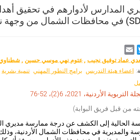
ري المدارس لأدوارهم في تحقيق أهد
E
T
m
wi
دي عماد توفيق نجيب
,
عتوم نهي موسي حسين
,
شطناوي 
ai
tt
:
اعضاء هيئة التدريس
برامج التطور المهني
تنمية بشرية
l
er
مل
 التربوية الأردنية، 2021، 6(2)، 52-76
ه من قبل فريق البوابة)
ة الحالية إلى الكشف عن درجة ممارسة مديري ا
سة والمديرية في محافظات الشمال الأردنية، وذل