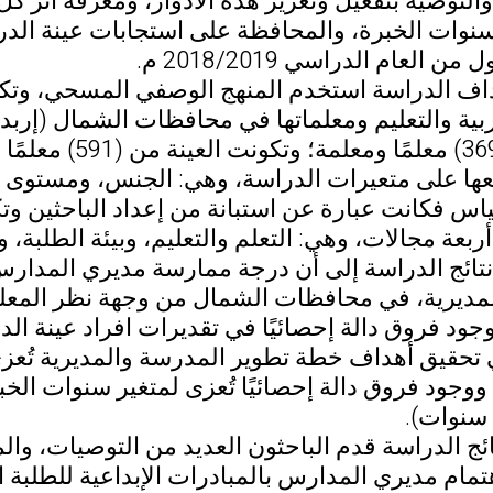
والتوصية بتفعيل وتعزيز هذه الأدوار، ومعرفة أثر 
نوات الخبرة، والمحافظة على استجابات عينة الدر
 العام الدراسي 2018/2019 م.
اف الدراسة استخدم المنهج الوصفي المسحي، وتك
ربية والتعليم ومعلماتها في محافظات الشمال (إربد
عددهم (36939) مع
عها على متعيرات الدراسة، وهي: الجنس، ومستوى 
بعة مجالات، وهي: التعلم والتعليم، وبيئة الطلبة، و
تائج الدراسة إلى أن درجة ممارسة مديري المدار
لمديرية، في محافظات الشمال من وجهة نظر المع
 وجود فروق دالة إحصائيًا في تقديرات افراد عينة 
 تحقيق أهداف خطة تطوير المدرسة والمديرية تُع
وجود فروق دالة إحصائيًا تُعزى لمتغير سنوات الخ
ج الدراسة قدم الباحثون العديد من التوصيات، والم