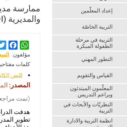
ممارسة مدي
إعداد المعلّمين
والمديرية (SDI) في محافظات الشمال من وجهة نظر المعلمين
التربية الخاصّة
التربية في مرحلة
F
W
الطفولة المبكرة
a
h
مؤلفون:
السع
التطور المهني
ce
at
كلمات مفتاحية
b
s
القياس والتقويم
للنص الكا
o
A
المصدر:
المجلة
o
p
المعلّمون المبتدئون
وبراعم التدريس
k
p
(تمت مراجعت
النظريّات والأبحاث في
التربية
هدفت الدراس
تطوير المدر
انظمة التربية والادارة