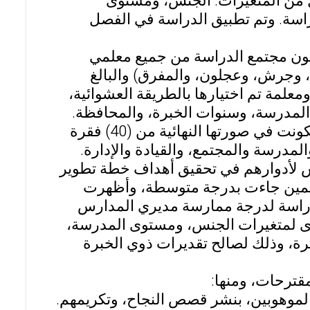
كل من المتغيرات: الجنس، ومستوى
اسة. وتم تطبيق الدراسة في الفصل
ون مجتمع الدراسة من جميع معلمي
، وجرش، وعجلون، والمفرق) والبالغ
لمًا ومعلمة؛ وتكونت العينة من (591) معلمًا ومعلمة تم اختيارها بالطريقة العشوائية،
المدرسة، وسنوات الخبرة، والمحافظة.
وأما أداة القياس فكانت عبارة عن استبانة من إعداد الباحثين وتكونت في صورتها النهائية من (40) فقرة
المدرسة والمجتمع، والقيادة والإدارة.
س لأدوارهم في تحقيق أهداف خطة تطوير
لمين جاءت بدرجة متوسطة، وأظهرت
الدراسة لدرجة ممارسة مديري المدارس
زى لمتغيرات الجنس، ومستوى المدرسة،
برة، وذلك لصالح تقديرات ذوي الخبرة
قترحات، ومنها: