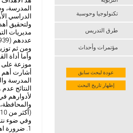
هذ الأهداف 
التربوية
المدرسة، وس
تكنولوجيا وحوسبة
الدراسي الأول من
ولتحقيق أهد
طرق التدريس
مديريات الت
مؤتمرات وأحداث
ومن ثم توزي
موزعة على أر
أشارت أهم ن
عودة لبحث سابق
المدرسة وا
إظهار تاريخ البحث
النتائج عدم
لأدوارهم في
والمحافظة، و
(أكثر من 10 سنوات).
وفي ضوء نتائ
1. ضرورة اهتمام مديري المدارس بالمبادرات الإبداعية للطلبة الموهوبين، بنشر قصص النجاح، وتكريمهم.