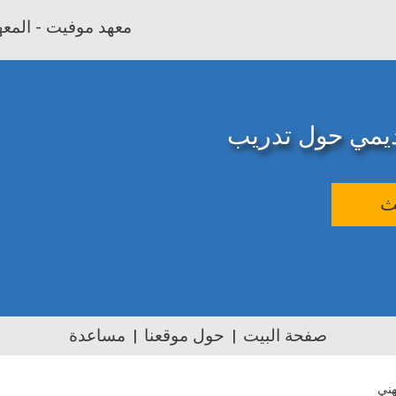
معهد موفيت - المعهد
اديمي حول تدريب
ث
صفحة البيت
حول موقعنا
مساعدة
هني