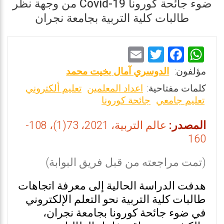
ضوء جائحة كورونا Covid-19 من وجهة نظر
طالبات كلية التربية بجامعة نجران
E
T
F
W
m
wi
a
h
مؤلفون:
الدوسري آمال بخيت محمد
ai
tt
ce
at
كلمات مفتاحية:
اعداد المعلمين
تعليم ألكتروني
l
er
b
s
تعليم جامعي
جائحة كورونا
o
A
المصدر:
عالم التربية، 2021، 73(1)، 108-
o
p
160
k
p
(تمت مراجعته من قبل فريق البوابة)
هدفت الدراسة الحالية إلى معرفة اتجاهات
طالبات كلية التربية نحو التعلم الإلكتروني
في ضوء جائحة كورونا بجامعة نجران،