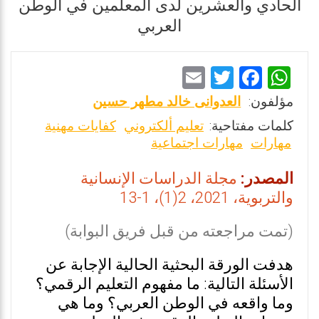
الحادي والعشرين لدى المعلمين في الوطن
العربي
E
T
F
W
m
wi
a
h
مؤلفون:
العدوانى خالد مطهر حسين
ai
tt
ce
at
كلمات مفتاحية:
تعليم ألكتروني
كفايات مهنية
l
er
b
s
مهارات
مهارات اجتماعية
o
A
المصدر:
مجلة الدراسات الإنسانية
o
p
والتربوية، 2021، 2(1)، 1-13
k
p
(تمت مراجعته من قبل فريق البوابة)
هدفت الورقة البحثية الحالية الإجابة عن
الأسئلة التالية: ما مفهوم التعليم الرقمي؟
وما واقعه في الوطن العربي؟ وما هي