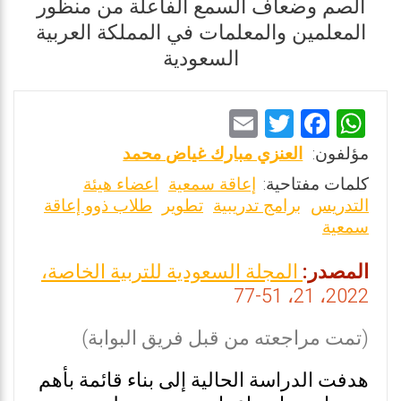
الصم وضعاف السمع الفاعلة من منظور
المعلمين والمعلمات في المملكة العربية
السعودية
E
T
F
W
m
wi
a
h
مؤلفون:
العنزي مبارك غياض محمد
ai
tt
ce
at
كلمات مفتاحية:
إعاقة سمعية
اعضاء هيئة
l
er
b
s
التدريس
برامج تدريبية
تطوير
طلاب ذوو إعاقة
سمعية
o
A
o
p
المصدر:
المجلة السعودية للتربية الخاصة،
k
p
2022، 21، 51-77
(تمت مراجعته من قبل فريق البوابة)
هدفت الدراسة الحالية إلى بناء قائمة بأهم