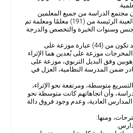
مية.
 مجتمع الدراسة من جميع المعلمين
والمعلمات في المدارس الحكومية للمرحلة الأساسية، وتكونت العينة الرئيسة من (191) معلمًا ومعلمة تم
الجنس وسنوات الخبرة والتخصص والدرجة
وأما مقياس الاتجاهات فكان بمثابة استبانة من إعداد الباحث وقد تكون من (44) عبارة موزعة على
المخرجات موزعة على بُعدين هما الإثراء
 برامج الموهوبين وفق البديل التربوي، موزعة على
صادر ضمن المدرسة النظامية، العزل في
التسريع متوسطة، ومرتفعة نحو الإثراء،
دراسة، وأن اتجاهاتهم كانت متوسطة نحو
المدارس العادية، وعدم وجود فروق دالة
رحات، ومنها: