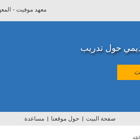
معهد موفيت - المعهد
اديمي حول تدريب
ث
صفحة البيت
حول موقعنا
مساعدة
اصّة