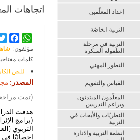
اتجاهات المع
إعداد المعلّمين
التربية الخاصّة
F
W
التربية في مرحلة
a
h
مؤلفون:
شاهي
الطفولة المبكرة
ce
at
كلمات مفتاحية
b
s
التطور المهني
للنص الكا
o
A
المصدر:
مجلة
القياس والتقويم
o
p
k
p
(تمت مراجعت
المعلّمون المبتدئون
وبراعم التدريس
هدفت الدراسة
النظريّات والأبحاث في
(برامج الإثر
التربية
التربوي (ال
انظمة التربية والادارة
إحصائيًا في 