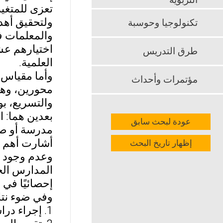
التربوية
تعزى للمتغي
ولتحقيق أهد
تكنولوجيا وحوسبة
اختيارهم عش
طرق التدريس
العلمية.
مؤتمرات وأحداث
محورين، وهي:
بعدين هما: 
عودة لبحث سابق
مدرسة أو صف أو مر
أشارت أهم نت
إظهار تاريخ البحث
وعدم وجود ف
المدارس الخ
إحصائيًا في 
وفي ضوء نتا
1. إجراء دراسات شبيهة حول اتجاهات أولياء الأمور ومديري المدارس.