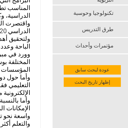
البرامج التي
التربوية
المناسب تطبي
تكنولوجيا وحوسبة
الدراسية، وك
واقتصرت الد
طرق التدريس
الدراسي 2020 م.
ولتحقيق أهد
مؤتمرات وأحداث
الباحة وعددهم (200) طالبًا ليطبق عليه
وورد في مبر
المختلفة بوس
المؤسسات ال
عودة لبحث سابق
وأما حول دور
إظهار تاريخ البحث
التعليمي فقد
الإلكترونية م
وأما بالنسبة
الإمكانات ال
واسعة نحو تك
والتعلم أكثر