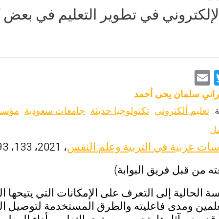
الإلكتروني في تطوير التعليم في بعض كل
E
T
m
wi
راني سلمان يحى أحمد
ai
tt
:
تعليم ألكتروني
تكنولوجيا حديثة
جامعات سعودية
مؤسسا
l
er
مل
سات عربية في التربية وعلم النفس
، 2021، 133، 193-212
ه من قبل فريق البوابة)
 الحالية إلى التعرف على الإمكانات التي يتيحها ال
لمين ومدى فاعليته والطرق المستخدمة لتوصيل ال