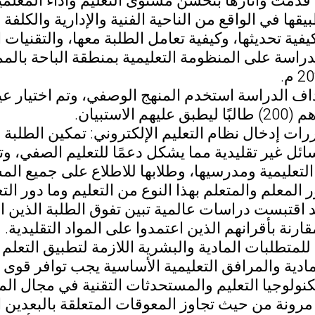
 قدمت وآثارها بتحسن مستوى التعليم وأداء المعلمين
قها في الواقع من الناحية الفنية والإدارية والكلفة 
يفية تحديثها، وكيفية تعامل الطلبة معها، والتقنيات
راسة على المنظومة التعليمية بمنطقة الباحة بالمم
اف الدراسة استخدم المنهج الوصفي، وتم اختيار عين
م الاستبيان.
رات إدخال نظام التعليم الإلكتروني: تمكين الطلب
ائل غير تقليدية مما يشكل دعمًا للتعليم الصفي، و
تعليمية ومدرسيها، وطلابها للاطلاع على جميع ال
 المعلم والمتعلم بهذا النوع من التعليم وما دور ا
 اقتبست دراسات عالمية تبين تفوق الطلبة الذين ا
قارنة بأقرانهم الذين اعتمدوا على المواد التقليدية.
 للمتطلبات المادية والبشرية اللازمة لتطبيق التعلم 
مادية والمرافق التعليمية الأساسية يجب توافر قوى ب
نولوجيا التعليم والمستحدثات التقنية في مجال الم
 مرونة من حيث تجاوز المعوقات المتعلقة بالبعدين