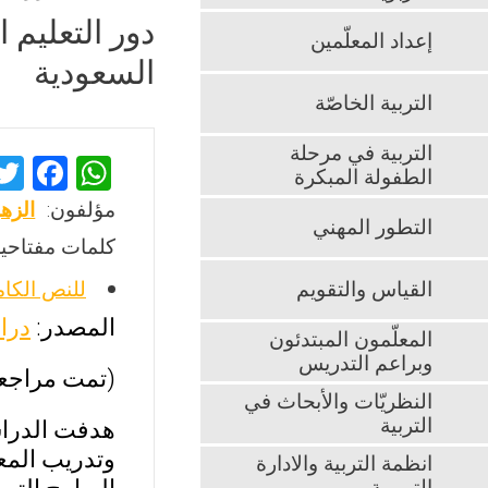
دور التعليم 
إعداد المعلّمين
السعودية
التربية الخاصّة
التربية في مرحلة
F
W
الطفولة المبكرة
a
h
مؤلفون:
الزه
التطور المهني
ce
at
كلمات مفتاحية
b
s
القياس والتقويم
للنص الكا
o
A
المصدر:
درا
o
p
المعلّمون المبتدئون
وبراعم التدريس
k
p
(تمت مراجعت
النظريّات والأبحاث في
التربية
هدفت الدراسة
وتدريب المع
انظمة التربية والادارة