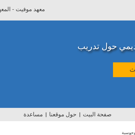
معهد موفيت - المعهد
اديمي حول تدريب
ث
صفحة البيت
حول موقعنا
مساعدة
وحوسبة