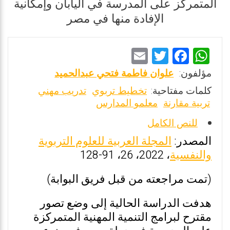
المتمركز على المدرسة في اليابان وإمكانية
الإفادة منها في مصر
E
T
F
W
m
wi
a
h
مؤلفون:
علوان فاطمة فتحي عبدالحميد
ai
tt
ce
at
كلمات مفتاحية:
تخطيط تربوي
تدريب مهني
l
er
b
s
تربية مقارنة
معلمو المدارس
o
A
للنص الكامل
o
p
المصدر:
المجلة العربية للعلوم التربوية
k
p
والنفسية
، 2022، 26، 91-128
(تمت مراجعته من قبل فريق البوابة)
هدفت الدراسة الحالية إلى وضع تصور
مقترح لبرامج التنمية المهنية المتمركزة