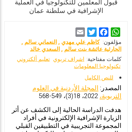
قبول المعلمين للتكنولوجيا في العملية
الإشرافية في سلطنة عمان
E
T
F
W
m
wi
a
h
مؤلفون:
كاظم علي مهدي
,
النعماني سالم
,
ai
tt
ce
at
الحارثية عائشة بنت سالم
,
السعدي خالد
l
er
b
s
كلمات مفتاحية:
اشراف تربوي
تعليم ألكتروني
تكنولوجيا المعلومات
o
A
o
p
للنص الكامل
k
p
المصدر:
المجلة الأردنية في العلوم
التربوية،
2022، 18(3)، 549-568
هدفت الدراسة الحالية إلى الكشف عن أثر
الزيارة الإشرافية الإلكترونية في أفراد
المجموعة التجريبية في التطبيقين القبلي