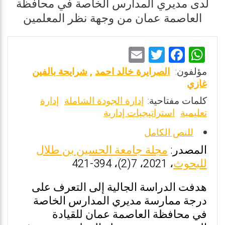
لدى مديري المدارس الخاصة في محافظة
العاصمة عمان من وجهة نظر المعلمين
E
T
F
W
m
wi
a
h
مؤلفون:
الصرايرة خالد احمد
,
شرايحة بالفين
ai
tt
ce
at
غازي
l
er
b
s
كلمات مفتاحية:
إدارة الجودة الشاملة
إدارة
تعليمية
استراتيجيات إدارية
o
A
o
p
للنص الكامل
k
p
المصدر:
مجلة جامعة الحسين بن طلال
للبحوث
، 2021، 7(2)، 394-421
هدفت الدراسة الجالية إلى التعرف على
درجة ممارسة مديري المدارس الخاصة
في محافظة العاصمة عمان للقيادة