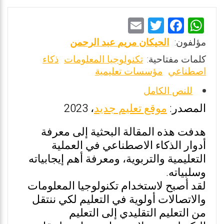
E
T
F
W
m
wi
a
h
مؤلفون:
الحيكان مريم عبد الرحمن
ai
tt
ce
at
كلمات مفتاحية:
تكنولوجيا المعلومات
ذكاء
l
er
b
s
اصطناعي
مؤسسات تعليمية
o
A
للنص الكامل
o
p
المصدر:
موقع تعليم جديد
، 2023
k
p
هدفت هذه المقالة البحثية إلى معرفة
أدوار الذكاء الاصطناعي في العملية
التعليمية والتربوية، ومعرفة أهم إيجابياته
وسلبياته.
لقد أصبح لاستخدام تكنولوجيا المعلومات
والاتصالات أولوية في التعليم لكي ننتقل
من التعليم التقليدي إلى التعليم