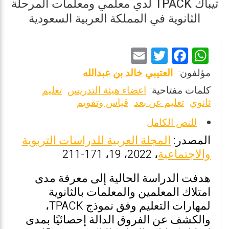
تيباك TPACK لدي معلمي ومعلمات المرحلة
الثانوية في المملكة العربية السعودية
E
T
F
W
m
wi
a
h
مؤلفون:
العتيبي خالد بن عبدالله
ai
tt
ce
at
كلمات مفتاحية:
اعضاء هيئة التدريس
تعليم
l
er
b
s
ثانوي
تعليم عن بعد
قياس وتقويم
o
A
للنص الكامل
o
p
المصدر:
المجلة العربية للدراسات التربوية
k
p
والاجتماعية
، 2022، 19، 171-211
هدفت الدراسة الحالية إلى معرفة مدى
امتلاك المعلمين والمعلمات بالثانوية
لمهارات التعليم وفق نموذج TPACK،
والكشف عن الفروق الدالة إحصائيًا بمدى