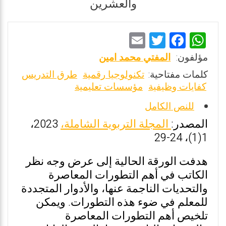
والعشرين
E
T
F
W
m
wi
a
h
مؤلفون:
المفتي محمد امين
ai
tt
ce
at
كلمات مفتاحية:
تكنولوجيا رقمية
طرق التدريس
l
er
b
s
كفايات وظيفية
مؤسسات تعليمية
o
A
للنص الكامل
o
p
المصدر:
المجلة التربوية الشاملة،
2023،
k
p
1(1)، 24-29
هدفت الورقة الحالية إلى عرض وجه نظر
الكاتب في أهم التطورات المعاصرة
والتحديات الناجمة عنها، والأدوار المتجددة
للمعلم في ضوء هذه التطورات. ويمكن
تلخيص أهم التطورات المعاصرة