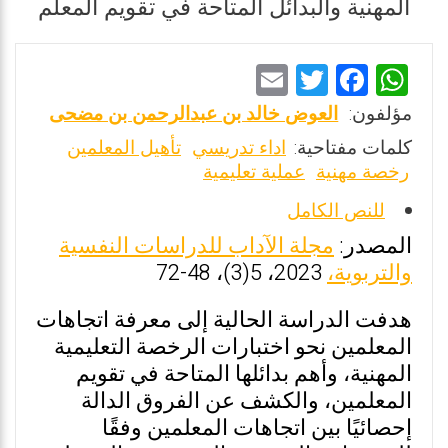
المهنية والبدائل المتاحة في تقويم المعلم
E
T
F
W
m
wi
a
h
مؤلفون:
العوض خالد بن عبدالرحمن بن مضحى
ai
tt
ce
at
كلمات مفتاحية:
اداء تدريسي
تأهيل المعلمين
l
er
b
s
رخصة مهنية
عملية تعليمية
o
A
للنص الكامل
o
p
المصدر:
مجلة الآداب للدراسات النفسية
k
p
والتربوية،
2023، 5(3)، 48-72
هدفت الدراسة الحالية إلى معرفة اتجاهات
المعلمين نحو اختبارات الرخصة التعليمية
المهنية، وأهم بدائلها المتاحة في تقويم
المعلمين، والكشف عن الفروق الدالة
إحصائيًا بين اتجاهات المعلمين وفقًا