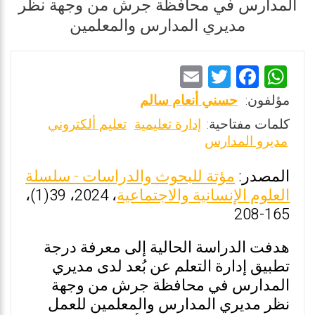
المدارس في محافظة جرش من وجهة نظر
مديري المدارس والمعلمين
E
T
F
W
m
wi
a
h
مؤلفون:
حسني أنعام سالم
ai
tt
ce
at
كلمات مفتاحية:
إدارة تعليمية
تعليم ألكتروني
l
er
b
s
مديرو المدارس
o
A
المصدر:
مؤتة للبحوث والدراسات - سلسلة
o
p
العلوم الإنسانية والاجتماعية
، 2024، 39(1)،
k
p
165-208
هدفت الدراسة الحالية إلى معرفة درجة
تطبيق إدارة التعلم عن بُعد لدى مديري
المدارس في محافظة جرش من وجهة
نظر مديري المدارس والمعلمين للعمل