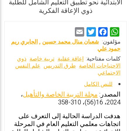
الابتدائية نحو تطبيق التعليم الشامل للطلبة
ذوي الإعاقة الفكرية
E
T
F
W
m
wi
a
h
مؤلفون:
شعبان منال محمد حسين
,
الجابري ريم
ai
tt
ce
at
حمود علي
l
er
b
s
كلمات مفتاحية:
إعاقة عقلية
تربية خاصة
ذوي
الاحتياجات الخاصة
طرق التدريس
علم النفس
o
A
الاجتماعي
o
p
للنص الكامل
k
p
المصدر:
مجلة التربية الخاصة والتأهيل
،
2024، 16(56)، 310-358
هدفت الدراسة الحالية إلى التعرف على
اتجاهات معلمي التعليم العام في المرحلة