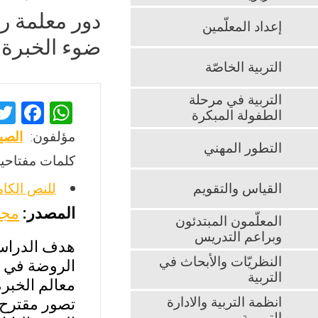
دور معلمة ر
إعداد المعلّمين
ضوء الخبرة ال
التربية الخاصّة
التربية في مرحلة
F
W
الطفولة المبكرة
a
h
مؤلفون:
الصي
التطور المهني
ce
at
كلمات مفتاحية
b
s
القياس والتقويم
للنص الكا
o
A
المصدر:
مجلة
o
p
المعلّمون المبتدئون
وبراعم التدريس
k
p
هدف الدراسة
النظريّات والأبحاث في
الروضة في ض
التربية
معالم الخبر
انظمة التربية والادارة
تصور مقترح 