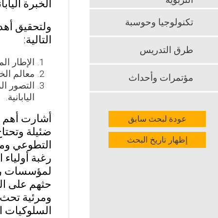
التربوية
الخبرة اليابا
تكنولوجيا وحوسبة
ولتحقيق أهد
التالية:
طرق التدريس
الإطار ال
معالم الخ
مؤتمرات وأحداث
التصور ال
اليابانية.
أشارت أهم ن
عودة لبحث سابق
ضئيلة وتحتا
إظهار تاريخ البحث
التطوعي ومن
رغبة أولياء 
لمؤسسات ريا
حثهم على ال
ومرئية تحث 
السلوكيات ا