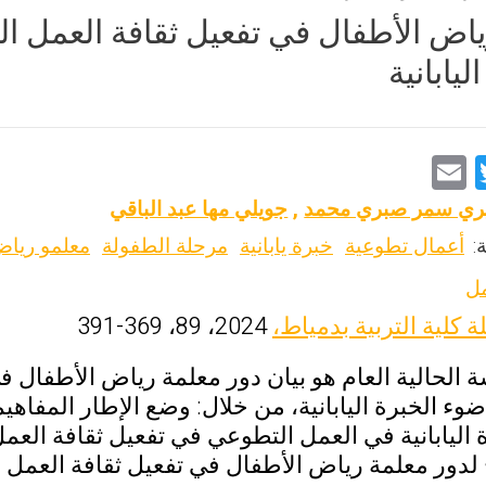
ياض الأطفال في تفعيل ثقافة العمل
يابانية
E
T
m
wi
ري سمر صبري محمد
,
جويلي مها عبد الباقي
ai
tt
:
أعمال تطوعية
خبرة يابانية
مرحلة الطفولة
معلمو رياض
l
er
مل
 كلية التربية بدمياط،
2024، 89، 369-391
 الحالية العام هو بيان دور معلمة رياض الأطفال 
وء الخبرة اليابانية، من خلال: وضع الإطار المفا
ة اليابانية في العمل التطوعي في تفعيل ثقافة ال
لدور معلمة رياض الأطفال في تفعيل ثقافة العم