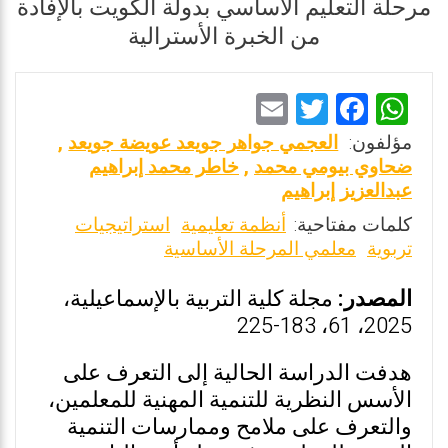
مرحلة التعليم الأساسي بدولة الكويت بالإفادة
من الخبرة الأسترالية
E
T
F
W
m
wi
a
h
مؤلفون:
العجمي جواهر جويعد عويضة جويعد
,
ai
tt
ce
at
ضحاوي بيومي محمد
,
خاطر محمد إبراهيم
عبدالعزيز إبراهيم
l
er
b
s
كلمات مفتاحية:
أنظمة تعليمية
استراتيجيات
o
A
تربوية
معلمي المرحلة الأساسية
o
p
k
p
المصدر:
مجلة كلية التربية بالإسماعيلية،
2025، 61، 183-225
هدفت الدراسة الحالية إلى التعرف على
الأسس النظرية للتنمية المهنية للمعلمين،
والتعرف على ملامح وممارسات التنمية