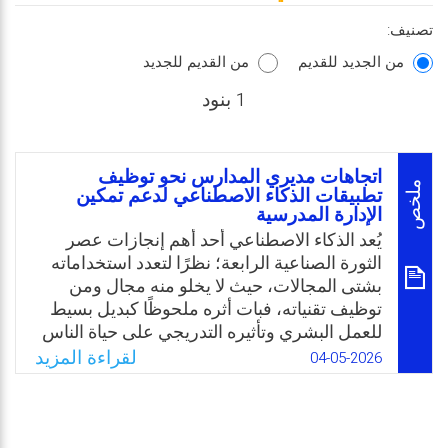
تصنيف:
من الجديد للقديم
من القديم للجديد
1 بنود
اتجاهات مديري المدارس نحو توظيف
ملخص
تطبيقات الذكاء الاصطناعي لدعم تمكين
الإدارة المدرسية
يُعد الذكاء الاصطناعي أحد أهم إنجازات عصر
الثورة الصناعية الرابعة؛ نظرًا لتعدد استخداماته
بشتى المجالات، حيث لا يخلو منه مجال ومن
توظيف تقنياته، فبات أثره ملحوظًا كبديل بسيط
للعمل البشري وتأثيره التدريجي على حياة الناس
اليومية، وقد انعكس ذلك على منظومة التعليم.
لقراءة المزيد
04-05-2026
وعليه، أوصت العديد من الدراسات الحديثة على
ضرورة تبني تطبيقات الذكاء الاصطناعي ودمجها
بالعملية التعليمية، وبضرورة اقناع المجتمع
المدرسي بالانخراط في ثورة الذكاء الاصطناعي