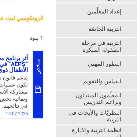
إعداد المعلّمين
الرونكوسي ليث عم
التربية الخاصّة
1 بنود
التربية في مرحلة
الطفولة المبكرة
أثر برنامج م
ملخص
التطور المهني
“AEPS
الأطفال ذو
القياس والتقويم
تكون عمليات 
مشاركة الأسر
المعلّمون المبتدئون
ونمائية تخص
وبراعم التدريس
في نتائجهم.
النظريّات والأبحاث في
ومن الأدوات 
14-02-2026
التربية
الطفولة المبك
انظمة التربية والادارة
تقييمًا متصلً