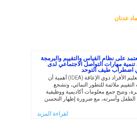
اد عدنان
عتمد على نظام القياس والتقييم والبرمجة
” في تنمية مهارات التواصل الاجتماعي لدى
ي اضطراب طيف التوحد
يدعم قانون تعليم الأفراد ذوي الإعاقة (IDEA) أهمية أن
التقييم ملائمة للتطور النمائي، وتشجع
ة، وتتيح جمع معلومات أكاديمية ووظيفية
 الطفل وأسرته، مع ضرورة إظهار التحسن
التي يستخدمها العديد من مقدمي خدمات
لقراءة المزيد
رة والتي تتوافق مع هذا القانون هو نظام
القياس والتقييم والبرمجة للأطفال (AEPS)، الذي يقدم
ا بمنهج الطفولة المبكرة للأطفال من الولادة