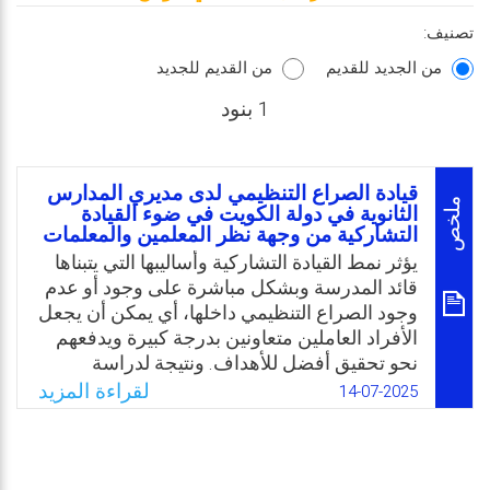
تصنيف:
من الجديد للقديم
من القديم للجديد
1 بنود
قيادة الصراع التنظيمي لدى مديري المدارس
ملخص
الثانوية في دولة الكويت في ضوء القيادة
التشاركية من وجهة نظر المعلمين والمعلمات
يؤثر نمط القيادة التشاركية وأساليبها التي يتبناها
قائد المدرسة وبشكل مباشرة على وجود أو عدم
وجود الصراع التنظيمي داخلها، أي يمكن أن يجعل
الأفراد العاملين متعاونين بدرجة كبيرة ويدفعهم
نحو تحقيق أفضل للأهداف. ونتيجة لدراسة
استطلاعية قام بها الباحثان على عينة قوامها (20)
لقراءة المزيد
14-07-2025
معلمًا ومعلمة بالمدارس الثانوية بدولة الكويت
تبين أن المعلمين والمعلمات يرون ضعف تأهيل
قادة المدارس لحل الصراعات التنظيمية وانعدام
مقدرتهم على التعامل مع الصراعات التنظيمية