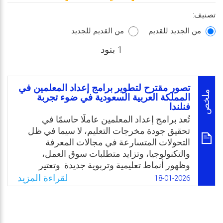
تصنيف:
من الجديد للقديم
من القديم للجديد
1 بنود
تصور مقترح لتطوير برامج إعداد المعلمين في
ملخص
المملكة العربية السعودية في ضوء تجربة
فنلندا
تُعد برامج إعداد المعلمين عاملًا حاسمًا في
تحقيق جودة مخرجات التعليم، لا سيما في ظل
التحولات المتسارعة في مجالات المعرفة
والتكنولوجيا، وتزايد متطلبات سوق العمل،
وظهور أنماط تعليمية وتربوية جديدة. وتعتير
تجربة فنلندا في إعداد المعلمين من أبرز النماذج
لقراءة المزيد
18-01-2026
العالمية الرائدة، حيث يعتمد نظامها على نموذج
تربوي قائم على البحث العلمي، ويتم تدريب
المعلمين ضمن برامج ممنهجة تُعدهم ميدانيًا
ومهنيًا لممارسة التدريس بكفاءة عالية، مع