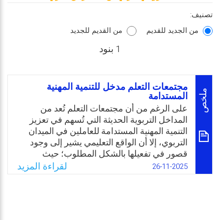
تصنيف:
من الجديد للقديم
من القديم للجديد
1 بنود
مجتمعات التعلم مدخل للتنمية المهنية
ملخص
المستدامة
على الرغم من أن مجتمعات التعلم تُعد من
المداخل التربوية الحديثة التي تُسهم في تعزيز
التنمية المهنية المستدامة للعاملين في الميدان
التربوي، إلا أن الواقع التعليمي يشير إلى وجود
قصور في تفعيلها بالشكل المطلوب؛ حيث
تعترضها معوقات متعددة، مثل ضعف الإمكانات
لقراءة المزيد
26-11-2025
والبنية التحتية، وسيادة أساليب التقييم التقليدية،
وغياب ثقافة التعاون والتعلم المستمر بين
المعلمين. ومن هنا تحددت مشكلة الدراسة في
البحث عن الكيفية التي تُمكن مجتمعات التعلم