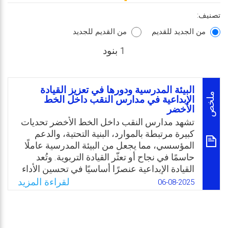
تصنيف:
من الجديد للقديم
من القديم للجديد
1 بنود
البيئة المدرسية ودورها في تعزيز القيادة
ملخص
الإبداعية في مدارس النقب داخل الخط
الأخضر
تشهد مدارس النقب داخل الخط الأخضر تحديات
كبيرة مرتبطة بالموارد، البنية التحتية، والدعم
المؤسسي، مما يجعل من البيئة المدرسية عاملًا
حاسمًا في نجاح أو تعثّر القيادة التربوية. وتُعد
القيادة الإبداعية عنصرًا أساسيًا في تحسين الأداء
المدرسي، ومواجهة القيود بالابتكار والحلول غير
لقراءة المزيد
06-08-2025
التقليدية.
وعلى الرغم من إدراك أهمية البيئة المدرسية في
تطوير المؤسسات التعليمية، إلا أن واقع مدارس
النقب يطرح تساؤلات حول مدى مساهمة هذه