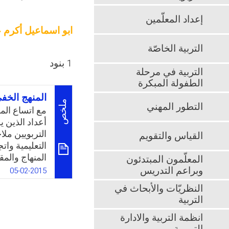
إعداد المعلّمين
ابو اسماعيل أكرم ع
التربية الخاصّة
1 بنود
التربية في مرحلة
الطفولة المبكرة
المنهج الخفي
ملخص
التطور المهني
مع اتساع المس
أعداد الذين ي
التربويين مل
القياس والتقويم
التعليمية وات
المنهاج والم
المعلّمون المبتدئون
واستراتيجيات 
وبراعم التدريس
05-02-2015
تعليمهم الإلك
النظريّات والأبحاث في
التعليمية، وال
التربية
البيني بين ال
العملية التعلي
انظمة التربية والادارة
الدائر في الأو