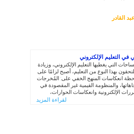
بد القادر
 في التعليم الإلكتروني
احات التي يغطيها التعليم الإلكتروني، وزيادة
لتحقون بهذا النوع من التعليم، أصبح لزامًا على
احظة انعكاسات المنهج الخفي على: المُخرجات
جاهاتها، والمنظومة القيمية غير المقصودة في
قررات الإلكترونية وانعكاسات الحوارات،
التدريس التي يمارسها المعلمون أثناء
لقراءة المزيد
تروني، فضلا عن الارتباطات التشعيبية
دعائية المبثوثة في ثنايا هذه المواقع، والتواصل
متعلمين أنفسهم، والأجهزة المساندة لإتمام
مية وأثرها في المسيرة التربوية . إن الحوار
ساط التربوية بداية الألفية الثالثة يبحث في كلا