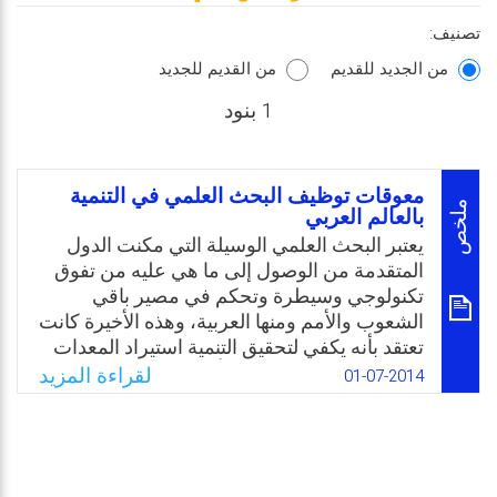
تصنيف:
من الجديد للقديم
من القديم للجديد
1 بنود
معوقات توظيف البحث العلمي في التنمية
ملخص
بالعالم العربي
يعتبر البحث العلمي الوسيلة التي مكنت الدول
المتقدمة من الوصول إلى ما هي عليه من تفوق
تكنولوجي وسيطرة وتحكم في مصير باقي
الشعوب والأمم ومنها العربية، وهذه الأخيرة كانت
تعتقد بأنه يكفي لتحقيق التنمية استيراد المعدات
والتقنيات مغفلة بذلك مسألة توطين التكنولوجيا
لقراءة المزيد
01-07-2014
والتحكم فيها عن طريق البحث العلمي. حاولت
الدول العربية النهوض بالتنمية فقامت بإعداد
خطط لذلك، كما أنها اهتمت أيضًا بالتعليم
وبالبحث العلمي فقامت ببناء الجامعات ومراكز