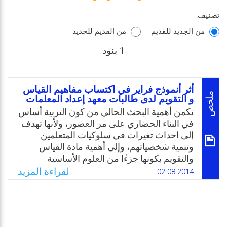
تصنيف:
من الجديد للقديم
من القديم للجديد
1 بنود
أثر أنموذج فراير في اكتساب مفاهيم القياس
ملخص
و التقويم لدى طالبات معهد إعداد المعلمات
تكمن أهمية البحث الحالي من كون التربية أساس
في البناء الحضاري على مر العصور، ولأنها تهدف
إلى احداث تغيرات في سلوكيات المتعلمين
وتنمية شخصياتهم، وإلى أهمية مادة القياس
والتقويم بكونها جزءًا من العلوم الأساسية
الأنسانية إذ تعمل على توسيع قدرات المتعلمين
لقراءة المزيد
02-08-2014
وتزويدهم بالمعرفة والثقافة، وتعد من المواد
المهمة لإعداد المعلمين، وأخيرًا لأهمية المفاهيم
في توسيع مدركات المتعلمين، ولفت انتباههم إلى
ما هو أبعد من الحفظ المجرد للمادة والخروج من