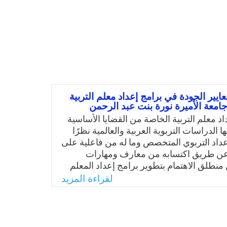
ايير الجودة في برامج إعداد معلم التربية
امعة الأميرة نورة بنت عبد الرحمن
د معلم التربية الخاصة من القضايا الأساسية
ا الدراسات التربوية العربية والعالمية نظرًا
أعداد التربوي المتخصص وما له من فاعلية على
 عن طريق اكتسابه من معارف ومهارات
نطلق الاهتمام بتطوير برامج إعداد المعلم
لإعداد من أهم الاتجاىات العالمية المعاصرة
لقراءة المزيد
تمامًا متزايدًا على الرغم من اختلاف درجة
مليات التطوير باختلاف السياق المجتمعي من
 بات الاهتمام بضمان توفر معايير الجودة
ستند عليه جميع الجامعات. فما مكانة جامعة