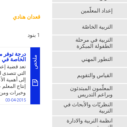
إعداد المعلّمين
قعدان هنادي
التربية الخاصّة
1 بنود
التربية في مرحلة
الطفولة المبكرة
درجة توفر مع
ملخص
التطور المهني
الخاصة في ج
تعد قضية إعدا
التي تتصدى له
القياس والتقويم
إلى أهمية ال
إنتاج المعلم
المعلّمون المبتدئون
وخبرات ومن م
وبراعم التدريس
وضمان جودة ا
03-04-2015
النظريّات والأبحاث في
التي تلاقي اه
التربية
التركيز في ع
دولة إلى أخرى
انظمة التربية والادارة
محور أساسي ت