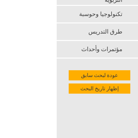
التربوية
الأميرة نورة
تكنولوجيا وحوسبة
k
App
طرق التدريس
مؤتمرات وأحداث
عودة لبحث سابق
إظهار تاريخ البحث