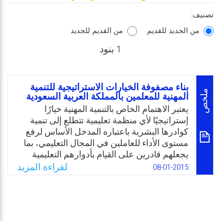
تصنيف:
من الجديد للقديم
من القديم للجديد
1 بنود
بناء مصفوفة الخيارات الاستراتيجية للتنمية
ملخص
المهنية للمعلمين بالمملكة العربية السعودية
يعتبر الاهتمام الخاص بالتنمية المهنية خيارًا
إستراتيجيًا لأي منظمة تعليمية تتطلع إلى تنمية
كوادرها البشرية باعتباره المدخل الأساس لرفع
مستوى الأداء للعاملين في المجال التعليمي، بما
يجعلهم قادرين على القيام بأدوارهم التعليمية
ومتطلبات عملهم بكفاية وفاعلية وفق منظور
لقراءة المزيد
08-01-2015
شامل ورؤية مستقبلية تساير التطورات العالمية
والتجديدات التربوية، الأمر الذي يوجب إجراء مثل
هذه الدراسة للوقوف على واقع التنمية المهنية
للمعلمين بالمملكة العربية السعودية من أجل