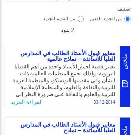
تصنيف:
من الجديد للقديم
من القديم للجديد
2 بنود
معايير قبول الأستاذ الطالب في المدارس
ملخص
العليا للأساتذة – نماذج عالمية
تعتبر قضية اختيار الأستاذ واحدة من أهم القضايا
التربوية، ولذلك تجمع المنظمات العالمية ذات
الشأن وفي مقدمتها اليونسكو، والمنظمة العربية
للتربية والثقافة والعلوم، والمنظمة الإسلامية
للتربية والعلوم والثقافة على ضرورة النظر إلى
قضية الاختيار والإعداد الجيد للأستاذ على أنها
لقراءة المزيد
03-12-2014
المدخل الأساس لمواجهة أزمة التعليم في عالمنا
المعاصر، وفي سبيل العناية بانتقاء الأستاذ
وتكوينه عقدت الندوات وأقيمت المؤتمرات
معايير قبول الأستاذ الطالب في المدارس
ونظمت الحلقات سواء داخل القطر الجزائري
ملخص
العليا للأساتذة – نماذج