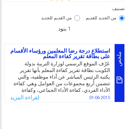
تصنيف:
من الجديد للقديم
من القديم للجديد
1 بنود
استطلاع درجة رضا المعلمين ورؤساء الأقسام
ملخص
على بطاقة تقرير كفاءة المعلم
عَرّف الموقع الرسمي لوزارة التربية بدولة
الكويت بطاقة تقرير كفاءة المعلم بأنها تقرير
يكتبه الرئيس المباشر عن أداء موظفيه، والتي
تتضمن أربع مجموعات من العوامل وهي: كفاءة
الأداء الفردي، كفاءة الأداء الجماعي، وكفاءة
القدرات الشخصية، وأخيرًا عوامل تقييم كفاءة
لقراءة المزيد
01-06-2015
شاغلي الوظائف الإشرافية. ومن أجل ذلك قامت
وزارة التربية بدولة الكويت منذ ثمانينيات القرن
العشرين بتطبيق أربع بطاقات لتقرير الكفاءة،إلا
أن جميع البطاقات التي تم اعتمادها لاقت اعتراضًا