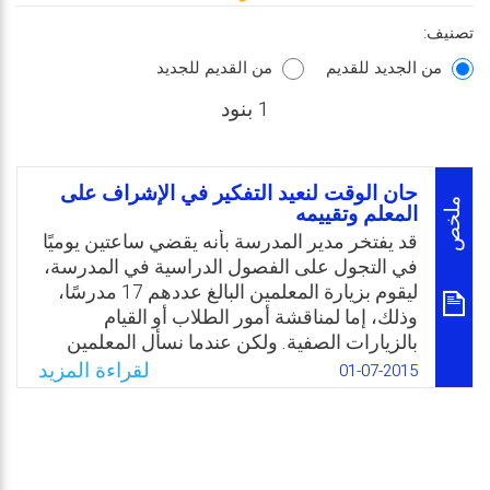
تصنيف:
من الجديد للقديم
من القديم للجديد
1 بنود
حان الوقت لنعيد التفكير في الإشراف على
ملخص
المعلم وتقييمه
قد يفتخر مدير المدرسة بأنه يقضي ساعتين يوميًا
في التجول على الفصول الدراسية في المدرسة،
ليقوم بزيارة المعلمين البالغ عددهم 17 مدرسًا،
وذلك، إما لمناقشة أمور الطلاب أو القيام
بالزيارات الصفية. ولكن عندما نسأل المعلمين
عن التغذية الراجعة التي حصلوا عليها من
لقراءة المزيد
01-07-2015
مديرهم لا نجد شيئًا. إن نظرية العمل بعد
الإشراف والتقييم هي لزيادة كفاءة المعلمين،
وبالتالي لتزيد من تحصيل الطلاب. يبدو هذا
الافتراض منطقيًا، ولكن الروايات المتكررة