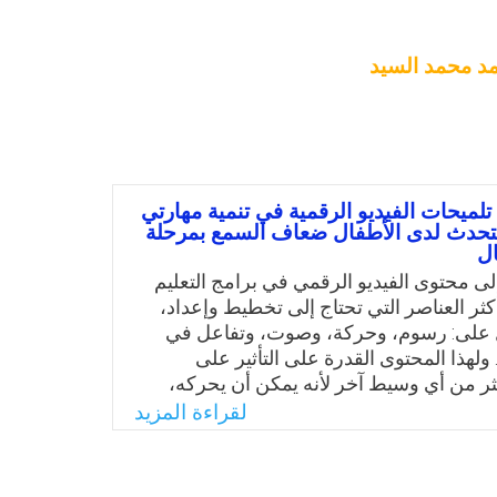
د محمد السيد
تلميحات الفيديو الرقمية في تنمية مهارتي
لتحدث لدى الأطفال ضعاف السمع بمرحلة
ل
لى محتوى الفيديو الرقمي في برامج التعليم
كثر العناصر التي تحتاج إلى تخطيط وإعداد،
 على: رسوم، وحركة، وصوت، وتفاعل في
ولهذا المحتوى القدرة على التأثير على
ر من أي وسيط آخر لأنه يمكن أن يحركه،
ائل، ويوفر له تعليمات، ويعرض عليه طرق
لقراءة المزيد
، ويوضح تجارب آخرين. ومن خلال عمل
 على المدربين بوحدة ذوي الاحتياجات
ة تطوير الأطفال المعاقين بمدينة الرياض في