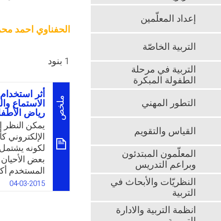
إعداد المعلّمين
الحفناوي احمد محم
التربية الخاصّة
1 بنود
التربية في مرحلة
الطفولة المبكرة
أثر استخدام 
ملخص
التطور المهني
الاستماع وا
رياض الأطفا
يمكن النظر إ
القياس والتقويم
الإلكتروني كأ
لكونه يشتمل
المعلّمون المبتدئون
بعض الأحيان. 
وبراعم التدريس
المستخدم أكث
النظريّات والأبحاث في
ويوصل له رس
04-03-2015
التربية
وأساليب عمل
الباحث كمشرف
انظمة التربية والادارة
الخاصة بجمعي