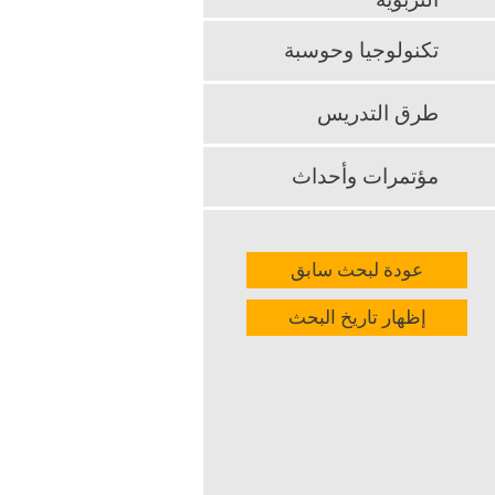
التربوية
k
App
تكنولوجيا وحوسبة
طرق التدريس
مؤتمرات وأحداث
عودة لبحث سابق
إظهار تاريخ البحث