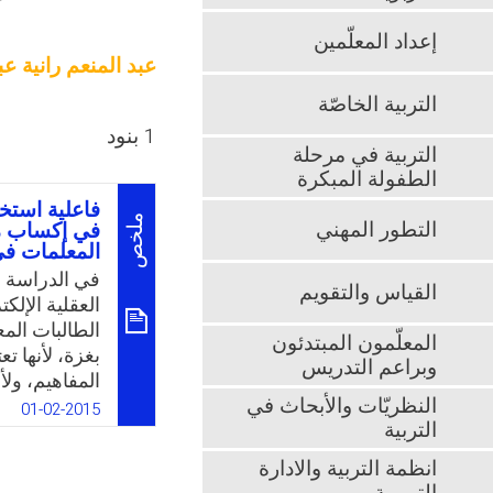
إعداد المعلّمين
عبد المنعم رانية عبد
التربية الخاصّة
1 بنود
التربية في مرحلة
الطفولة المبكرة
فاعلية استخد
ملخص
التطور المهني
في إكساب مف
المعلمات في
في الدراسة ا
القياس والتقويم
العقلية الإلك
الطالبات الم
المعلّمون المبتدئون
بغزة، لأنها ت
وبراعم التدريس
المفاهيم، ول
النظريّات والأبحاث في
جهة، وتساعد
01-02-2015
التربية
تكنولوجيا الت
جهة أخرى، و
انظمة التربية والادارة
فهل ستنجح هذ