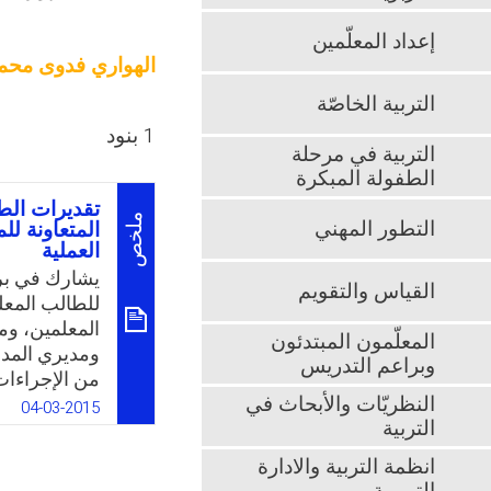
إعداد المعلّمين
الهواري فدوى محم
التربية الخاصّة
1 بنود
التربية في مرحلة
الطفولة المبكرة
تقديرات الط
ملخص
التطور المهني
المتعاونة لل
العملية
يشارك في برنا
القياس والتقويم
للطالب المعل
المعلمين، وم
المعلّمون المبتدئون
ومديري المدا
وبراعم التدريس
من الإجراءات 
النظريّات والأبحاث في
ووزارة التربية
04-03-2015
التربية
بالاضافة إلى
المديريات. ق
انظمة التربية والادارة
التربية العم