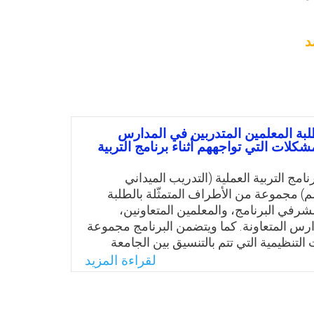
د
لبة المعلمين المتدربين في المدارس
مشكلات التي تواجههم أثناء برنامج التربية
مج التربية العملية (التدريب الميداني
م) مجموعة من الأطراف المتمثّلة بالطلبة
شرفي البرنامج، والمعلمين المتعاونين،
رس المتعاونة. كما ويتضمن البرنامج مجموعة
التنظيمية التي تتم بالتنسيق بين الجامعة
 وبعض مديريات التربية والتعليم التابعة لها،
لقراءة المزيد
 عدد من المدارس المتعاونة ضمن نطاق هذه
د يترتب على تعدد الأطراف المشتركة ببرنامج
لية، وعلى تشعب إجراءاته التنظيمية ظهور بعض