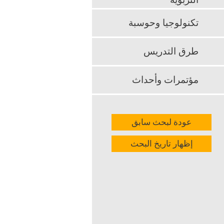
التربوية
k
App
تكنولوجيا وحوسبة
طرق التدريس
مؤتمرات وأحداث
عودة لبحث سابق
إظهار تاريخ البحث