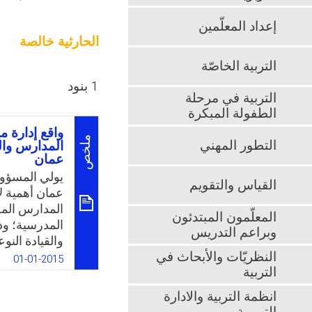
إعداد المعلّمين
الحارثية خالصة
التربية الخاصّة
1 بنود
التربية في مرحلة
الطفولة المبكرة
واقع إدارة م
ملخص
التطور المهني
المدارس والم
عمان
يولي المسؤول
القياس والتقويم
عمان أهمية لإ
المدارس المحل
المعلّمون المبتدئون
المدرسية؛ وذ
وبراعم التدريس
والقيادة الن
النظريّات والأبحاث في
المتسارعة، و
01-01-2015
التربية
وبما يحقق فاع
الذي تسعى وزا
انظمة التربية والادارة
سياساتها وبر