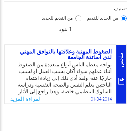
تصنيف:
من الجديد للقديم
من القديم للجديد
1 بنود
الضغوط المهنية وعلاقتها بالتوافق المهني
ملخص
لدى أساتذة الجامعة
يواجه معظم الناس أنواع متعددة من الضغوط
أثناء عملهم سواء أكان بسبب العمل أو لسبب
خارجًا عنه، ولقد أدى ذلك إلى زيادة اهتمام
الباحثين بعلم النفس والصحة النفسية ودراسة
السلوك التنظيمي خاصة، وهذا راجع إلى الأثار
التي يتركها العمل على الفرد سواء أكانت أثار
لقراءة المزيد
01-04-2014
نفسية أو مهنية أو سلوكية وسواء كانت في البيت
أو العمل أو الشارع. ومن هنا فان دراسة موضوع
الضغوط وعلاقتها بالتوافق المهني لأساتذة
الجامعة يعد مهمًا بسبب أهمية عينة البحث في