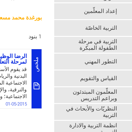
إعداد المعلّمين
بورغدة محمد مسع
التربية الخاصّة
1 بنود
التربية في مرحلة
الطفولة المبكرة
الرضا الوظيف
ملخص
التطور المهني
لمرحلة التعل
قد يقوم الأست
البدنية والر
القياس والتقويم
الاجتماعية ال
والترقية، و
المعلّمون المبتدئون
الاجتماعية؛ و
وبراعم التدريس
01-05-2015
النظريّات والأبحاث في
لأي تغيير اقت
التربية
والرياضية جزء
لا يزال أستاذ
انظمة التربية والادارة
زملائه ومدرا