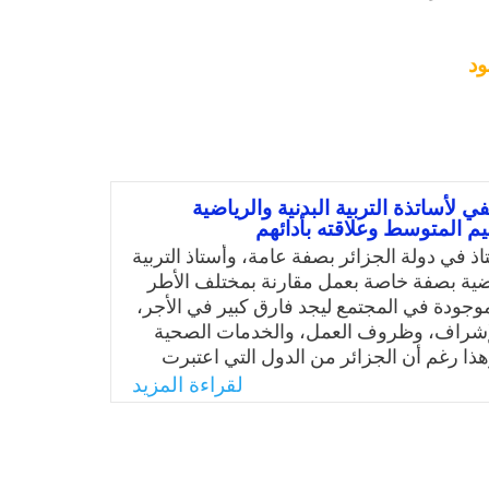
ود
ي لأساتذة التربية البدنية والرياضية
يم المتوسط وعلاقته بأدائهم
اذ في دولة الجزائر بصفة عامة، وأستاذ التربية
ياضية بصفة خاصة بعمل مقارنة بمختلف الأطر
موجودة في المجتمع ليجد فارق كبير في الأجر،
الإشراف، وظروف العمل، والخدمات الصحية
هذا رغم أن الجزائر من الدول التي اعتبرت
التعليم في دستور 1963 أساس التنمية والعنصر المحوري
لقراءة المزيد
صادي أو اجتماعي، وأن التربية البدنية
 لا يتجزأ من المنظومة التربوية، ومع كل هذا
 التربية البدنية والرياضية يتلقى تلك النظرة من
ئه والتي تعبر عن عدم تقدير وفهم لمهمته،