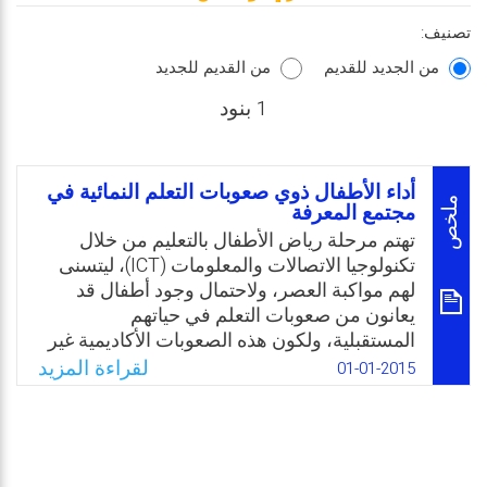
تصنيف:
من الجديد للقديم
من القديم للجديد
1 بنود
أداء الأطفال ذوي صعوبات التعلم النمائية في
ملخص
مجتمع المعرفة
تهتم مرحلة رياض الأطفال بالتعليم من خلال
تكنولوجيا الاتصالات والمعلومات (ICT)، ليتسنى
لهم مواكبة العصر، ولاحتمال وجود أطفال قد
يعانون من صعوبات التعلم في حياتهم
المستقبلية، ولكون هذه الصعوبات الأكاديمية غير
قابلة للتشخيص بصورة واضحة قبل الصف الثالث
لقراءة المزيد
01-01-2015
أو الرابع، ولأنها مرتبطة ارتباطًا قويًا بصعوبات
التعلم النمائية، فإنه ومن خلال هذا الترابط يمكن
التوصل إلى صعوبات التعلم المحتملة والمتوقعة
عند التحاق أطفال الروضة بالمدرسة. فالجوانب