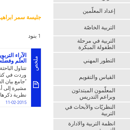
إعداد المعلّمين
جليسة سمر ابراهي
التربية الخاصّة
1 بنود
التربية في مرحلة
الطفولة المبكرة
الآراء الترب
ملخص
التطور المهني
العلم وفضله 
تتناول الباحث
وردت في كتاب 
القياس والتقويم
“جامع بيان ال
مشيرة إلى أهم
المعلّمون المبتدئون
نظرية ذكرها 
وبراعم التدريس
“إن تلقين الع
11-02-2015
النظريّات والأبحاث في
التدرج شيئًا ف
التربية
أشار العلماء
أصعب من تكوي
انظمة التربية والادارة
رباط الدرجة ا