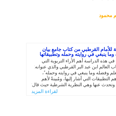
م محمود
وية للأمام القرطبي من كتاب جامع بيان
وما ينبغي في روايته وحمله وتطبيقاتها
ة في هذه الدراسة أهم الأراء التربوية التي
العالم ابن عبد البر القرطبي والذي عنوانه:
علم وفضله وما ينبغي في روايته وحمله”،
 التطبيقات التي أشار إليها، ومُبينةً لأهم
وتحدث عنها وهي النظرية الشرطية حيث قال:
لوم للمتعلمين إنما يكون مفيدًا إذا كان على
لقراءة المزيد
شيئا، وقليلًا قليلا”، ويفهم من هذا القول كما
 إلى أن تكوين رباط شرطي من الدرجة الثالثة
نه من الدرجة الثانية، وهو بدوره أصعب من
لأولى، لذا وجب على المعلم ألا يقدم لتلاميذه