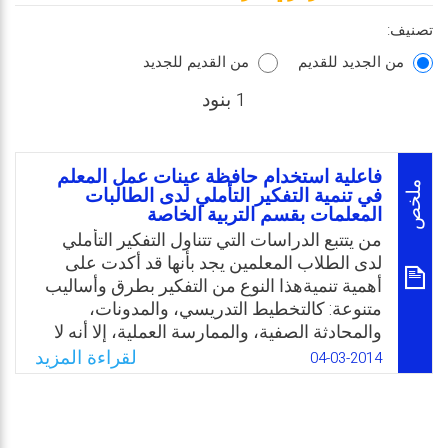
تصنيف:
من الجديد للقديم
من القديم للجديد
1 بنود
فاعلية استخدام حافظة عينات عمل المعلم
ملخص
في تنمية التفكير التأملي لدى الطالبات
المعلمات بقسم التربية الخاصة
من يتتبع الدراسات التي تتناول التفكير التأملي
لدى الطلاب المعلمين يجد بأنها قد أكدت على
أهمية تنميةهذا النوع من التفكير بطرق وأساليب
متنوعة: كالتخطيط التدريسي، والمدونات،
والمحادثة الصفية، والممارسة العملية، إلا أنه لا
توجد دراسة عالجت استخدام حافظة عينات عمل
لقراءة المزيد
04-03-2014
المعلم(TWS) في تنمية التفكير التأملي لدى
طالبات التدريب الميداني، واستنادًا عليه فقد
شعرت الباحثة بالحاجة إلى إجراء مثل هذه
الدراسة نظرًا لأهمية التفكير التأملي ودوره في