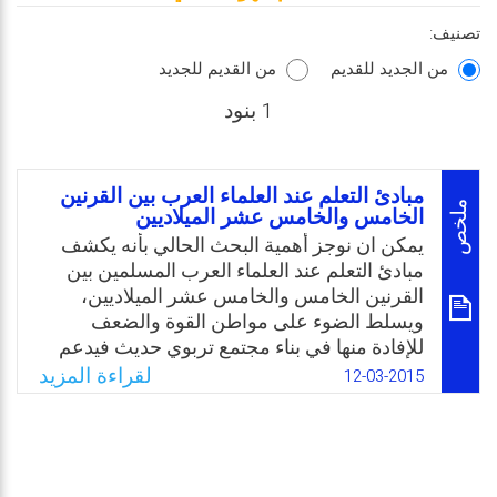
تصنيف:
من الجديد للقديم
من القديم للجديد
1 بنود
مبادئ التعلم عند العلماء العرب بين القرنين
ملخص
الخامس والخامس عشر الميلاديين
يمكن ان نوجز أهمية البحث الحالي بأنه يكشف
مبادئ التعلم عند العلماء العرب المسلمين بين
القرنين الخامس والخامس عشر الميلاديين،
ويسلط الضوء على مواطن القوة والضعف
للإفادة منها في بناء مجتمع تربوي حديث فيدعم
موطن القوة ويعمل على تفادي جوانب الضعف،
لقراءة المزيد
12-03-2015
ويحاول الربط بين مبادئ التعلم عند العلماء
العرب المسلمين ومبادئ التعلم التربوية الحديثة
ومدى افادة الاخيرة من الآراء العربية، ويعرّف
الباحثان مبادئ التعلم على أنها العوامل التي