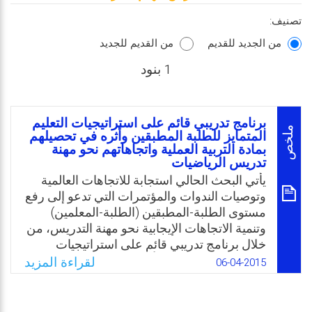
تصنيف:
من الجديد للقديم
من القديم للجديد
1 بنود
برنامج تدريبي قائم على استراتيجيات التعليم
ملخص
المتمايز للطلبة المطبقين وأثره في تحصيلهم
بمادة التربية العملية واتجاهاتهم نحو مهنة
تدريس الرياضيات
يأتي البحث الحالي استجابة للاتجاهات العالمية
وتوصيات الندوات والمؤتمرات التي تدعو إلى رفع
مستوى الطلبة-المطبقين (الطلبة-المعلمين)
وتنمية الاتجاهات الإيجابية نحو مهنة التدريس، من
خلال برنامج تدريبي قائم على استراتيجيات
التعليم المتمايز والتي تأخذ بالحسبان خصائص
لقراءة المزيد
06-04-2015
المتعلم وخبراته السابقة، حيث يبين أهمية تنويع
استراتيجيات التدريس المتبعة في برامج التربية
العملية، كما ويلبي احتياجات المكتبة العراقية