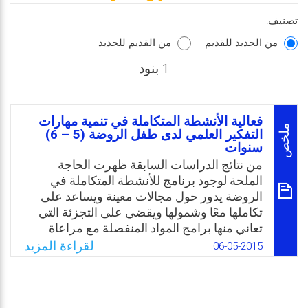
تصنيف:
من الجديد للقديم
من القديم للجديد
1 بنود
فعالية الأنشطة المتكاملة في تنمية مهارات
ملخص
التفكير العلمي لدى طفل الروضة (5 – 6)
سنوات
من نتائج الدراسات السابقة ظهرت الحاجة
الملحة لوجود برنامج للأنشطة المتكاملة في
الروضة يدور حول مجالات معينة ويساعد على
تكاملها معًا وشمولها ويقضي على التجزئة التي
تعاني منها برامج المواد المنفصلة مع مراعاة
الظروف والامكانيات المتاحة حيث يتم تعلم اللغة
لقراءة المزيد
06-05-2015
والعلوم والرياضيات والموسيقى والفن
والدراسات الاجتماعية وغيرها بشكل متكامل من
خلال الأنشطة التي تحمل معنى بالنسبة للأطفال،
والنشاط في الأسلوب التكاملي ليس ممارسة