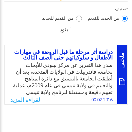
تصنيف:
من الجديد للقديم
من القديم للجديد
1 بنود
دراسة أثر مرحلة ما قبل الروضة في مهارات
ملخص
الأطفال و سلوكياتهم حتى الصف الثالث
صدر هذا التقرير عن مركز بيبودي للأبحاث
بجامعة فاندربيلت في الولايات المتحدة، بعد أن
أطلقت الجامعة بالتنسيق مع دائرة المناهج
والتعليم في ولاية تنيسي في عام 2009م، عملية
تقييم دقيقة ومستقلة لبرنامج ولاية تنيسي
التطوعي لمرحلة ما قبل الروضة (TN-VPK).
لقراءة المزيد
09-02-2016
ويعدُّ هذا البرنامج جدول أعمال ليوم كامل
للأطفال البالغين من العمر أربع سنوات، الذين
يتوقع التحاقهم بالروضة في العام المقبل، حيث
يحقق البرنامج في كل مقاطعة من مقاطعات