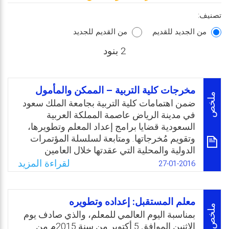
تصنيف:
من الجديد للقديم
من القديم للجديد
2 بنود
مخرجات كلية التربية – الممكن والمأمول
ملخص
ضمن اهتمامات كلية التربية بجامعة الملك سعود
في مدينة الرياض عاصمة المملكة العربية
السعودية قضايا برامج إعداد المعلم وتطويرها،
وتقويم مُخرجاتها. ومتابعة لسلسلة المؤتمرات
الدولية والمحلية التي عقدتها خلال العامين
الأخيرين؛ إذ بدأت بموضوع “إعداد معلم المستقبل
لقراءة المزيد
27-01-2016
وتطويره” ومن ثم تبعتها بموضوع “مُخرجات كلية
التربية – الممكن والمأمول”، عقدت مؤخرًا
مؤتمرًا محليًا، وكان ذلك بتاريخ 27 يناير 2016 في
معلم المستقبل: إعداده وتطويره
رحاب الكلية بجامعة الملك سعود في الرياض.
ملخص
بمناسبة اليوم العالمي للمعلم، والذي صادف يوم
الاثنين الموافق 5 أكتوبر من سنة 2015م من