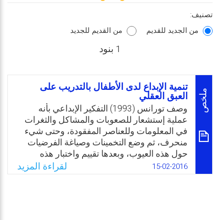
تصنيف:
من الجديد للقديم
من القديم للجديد
1 بنود
تنمية الإبداع لدى الأطفال بالتدريب على
ملخص
العبق العقلي
وصف تورانس (1993) التفكير الإبداعي بأنه
عملية إستشعار للصعوبات والمشاكل والثغرات
في المعلومات وللعناصر المفقودة، وحتى شيء
منحرف، ثم وضع التخمينات وصياغة الفرضيات
حول هذه العيوب، وبعدها تقييم واختبار هذه
التخمينات والفرضيات، ثم مراجعتها وربما إعادة
لقراءة المزيد
15-02-2016
صياغتها وإختبارها، وفي نهاية المطاف، التوصل
للنتائج. يتطلب الإبداع حشد الموارد ذات الصلة
المتبادلة والتي تشمل القدرة الفكرية، المعرفة،
أساليب التفكير، الشخصية، الدافعية، والبيئة