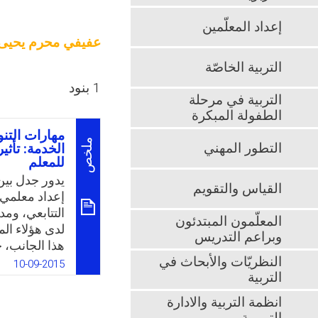
إعداد المعلّمين
عفيفي محرم يحيى
التربية الخاصّة
1 بنود
التربية في مرحلة
الطفولة المبكرة
مهارات التنو
ملخص
التطور المهني
الخدمة: تأثير
للمعلم
يدور جدل بين 
القياس والتقويم
إعداد معلمي ا
التتابعي، ومد
المعلّمون المبتدئون
لدى هؤلاء ال
وبراعم التدريس
هذا الجانب، 
النظريّات والأبحاث في
مستوى مهارات
10-09-2015
التربية
المتوسطة بال
إعدادهم بالنظ
انظمة التربية والادارة
باستخدام اخت