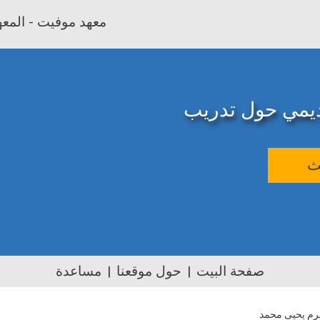
معهد موفيت - المعهد
اديمي حول تدريب
ث
صفحة البيت
حول موقعنا
مساعدة
م يحيى محمد