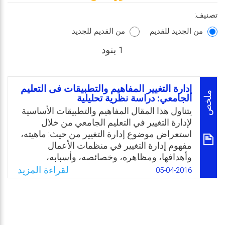
تصنيف:
من الجديد للقديم
من القديم للجديد
1 بنود
إدارة التغيير المفاهيم والتطبيقات فى التعليم
ملخص
الجامعي: دراسة نظرية تحليلية
يتناول هذا المقال المفاهيم والتطبيقات الأساسية
لإدارة التغيير في التعليم الجامعي من خلال
استعراض موضوع إدارة التغيير من حيث: ماهيته،
مفهوم إدارة التغيير في منظمات الأعمال
وأهدافها، ومظاهره، وخصائصه، وأسبابه،
وأهداف برامج التغيير، والقوى الدافعة له. ومن
لقراءة المزيد
05-04-2016
ثم استعراض أنواع التغيير واستراتيجياته،
وخطواته، وإجراءته، ومقاومة التغيير ومعيقاته،
وعوامل نجاحه، والتخطيط للتغيير، ودور الموارد
البشرية في عملية التغيير، وأخيرًا دور الإدارة